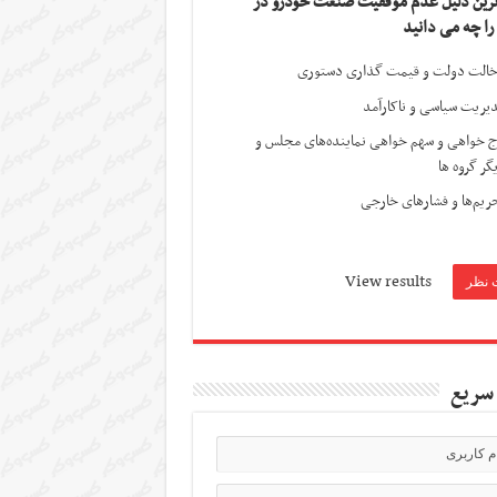
ترین دلیل عدم موفقیت صنعت خودرو در
 را چه می دانید
الت دولت و قیمت گذاری دستوری
یریت سیاسی و ناکارآمد
ج خواهی و سهم خواهی نماینده‌های مجلس و
گر گروه ها
ریم‌ها و فشارهای خارجی
View results
سریع