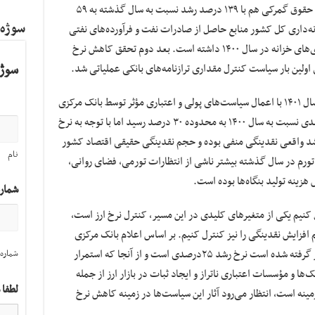
قبل، ۱۰۴ درصد قانون مصوب محقق شده است. حقوق گمرکی هم با ۱۳۹ درصد رشد نسبت به سال گذشته به ۵۹
سوژه
نه‌داری کل کشور منابع حاصل از صادرات نفت و فرآورده‌های نفتی
نیز در سال ۱۴۰۱ رشد ۷۶درصدی نسبت به واریزی‌های خزانه در سال ۱۴۰۰ داشته است. بعد دوم تحقق کاهش نرخ
سوژه
اولین بار سیاست کنترل مقداری ترازنامه‌های بانکی عملیاتی شد.
رئیس‌کل بانک مرکزی در این مورد می‌گوید: در سال ۱۴۰۱ با اعمال سیاست‌های پولی و اعتباری مؤثر توسط بانک مرکزی
میزان رشد نقدینگی کشور با کاهش ۹ واحد درصدی نسبت به سال ۱۴۰۰ به محدوده ۳۰ درصد رسید اما با توجه به نرخ
نرخ رشد واقعی نقدینگی منفی بوده و حجم نقدینگی حقیقی اقتصاد کشور
نام
 تورم در سال گذشته بیشتر ناشی از انتظارات تورمی، فضای روانی،
 هزینه تولید بنگاه‌ها بوده است.
شمار
کنیم یکی از متغیرهای کلیدی در این مسیر، کنترل نرخ ارز است،
یم افزایش نقدینگی را نیز کنترل کنیم. بر اساس اعلام بانک مرکزی
هدفی که برای رشد نقدینگی برای امسال در نظر گرفته شده است نرخ رشد ۲۵درصدی است و از آنجا که استمرار
شماره 
ها و مؤسسات اعتباری ناتراز و ایجاد ثبات در بازار ارز از جمله
لطفا 
زمینه است، انتظار می‌رود آثار این سیاست‌ها در زمینه کاهش نرخ