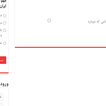
مهم 
ایران
دخ
انی که دوباره
مد
با
دی
تح
ورود 