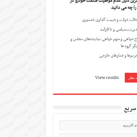
ترین دلیل عدم موفقیت صنعت خودرو در
 را چه می دانید
الت دولت و قیمت گذاری دستوری
یریت سیاسی و ناکارآمد
ج خواهی و سهم خواهی نماینده‌های مجلس و
گر گروه ها
ریم‌ها و فشارهای خارجی
View results
سریع