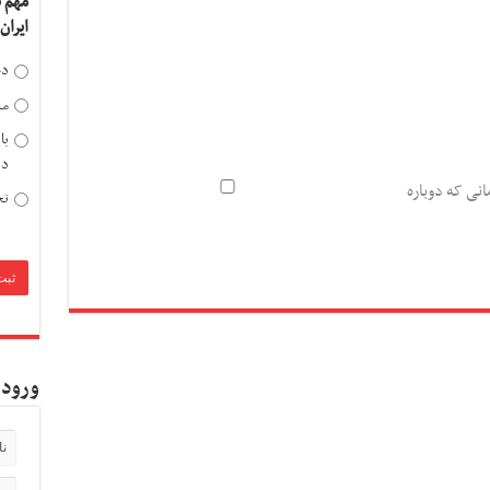
مهم 
ایران
دخ
مد
با
دی
انی که دوباره
تح
ورود 