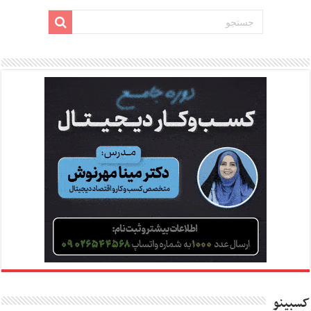
کسبینو