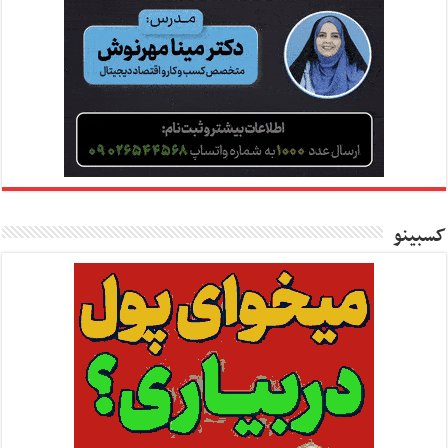
کسبینو