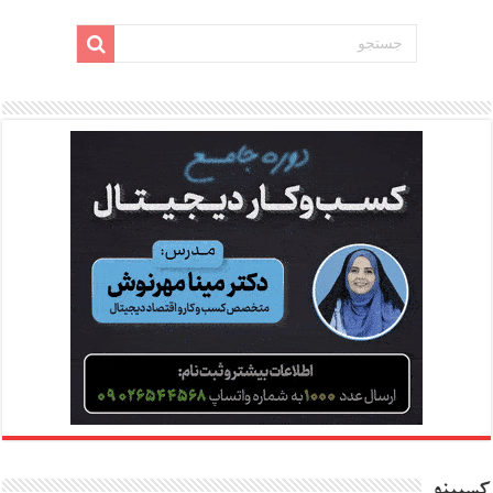
کسبینو