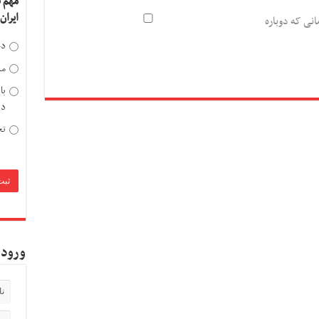
مهم 
ایران
انی که دوباره
دخ
مد
با
دی
تح
ورود 