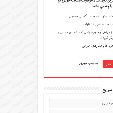
ترین دلیل عدم موفقیت صنعت خودرو در
 را چه می دانید
الت دولت و قیمت گذاری دستوری
یریت سیاسی و ناکارآمد
ج خواهی و سهم خواهی نماینده‌های مجلس و
گر گروه ها
ریم‌ها و فشارهای خارجی
View results
سریع