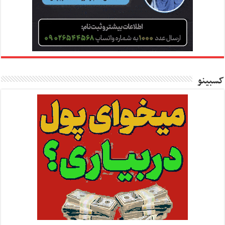
کسبینو