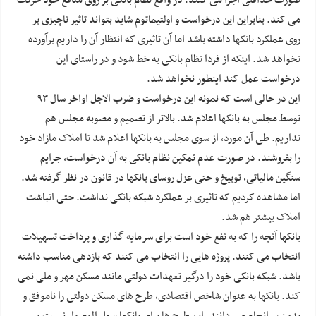
صورت حداقلی اجرا می کنند. در واقع نظام بانکی بر روی منافع خود حرکت
می کند. بنابراین این درخواست و اولتیماتوم شاید بتواند تاثیر ناچیزی بر
روی عملکرد بانکها داشته باشد اما آن تاثیری که انتظار آن را داریم برآورده
نخواهد شد. اینکه از فردا نظام بانکی به خط شود و در راستای این
درخواست عمل کند اینطور نخواهد شد.
این در حالی است که نمونه این درخواست و ضرب الاجل اواخر سال ۹۳
توسط مجلس به بانکها اعلام شد. بالاتر از تصمیم و مصوبه مجلس هم
نداریم. طی آن مورد، از سوی مجلس به بانکها اعلام شد تا املاک مازاد خود
را بفروشند. در صورت عدم تمکین نظام بانکی به آن درخواست، جرایم
سنگین مالیاتی، توبیخ و حتی عزل روسای بانکها در قانون در نظر گرفته شد.
اما مشاهده کردیم که تاثیری بر عملکرد شبکه بانکی نداشت. حتی انباشت
املاک بیشتر هم شد.
بانکها آنچه را که به نفع خود است برای سرمایه گذاری و پرداخت تسهیلات
انتخاب می کنند. پروژه هایی را انتخاب می کنند که بازدهی مناسب داشته
باشد. شبکه بانکی خود را درگیر تعهدات دولتی مانند مسکن مهر و ملی نمی
کند. بانکها به عنوان شاخص اقتصادی، طرح های مسکن دولتی را ناموفق و