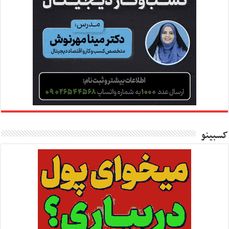
کسبینو