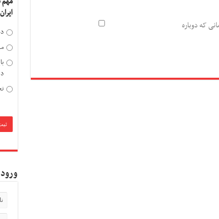
مهم 
ایران
انی که دوباره
دخ
مد
با
دی
تح
ورود 