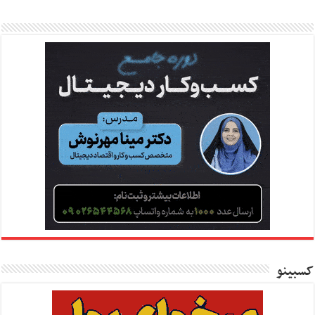
کسبینو