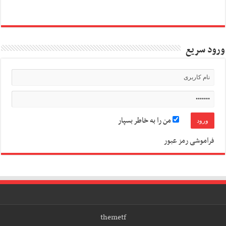
ورود سریع
من را به خاطر بسپار
فراموشی رمز عبور
themetf