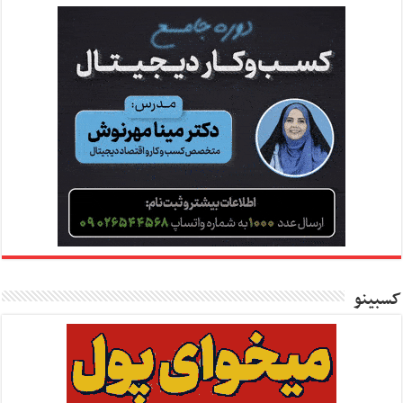
کسبینو