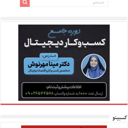
کسبینو