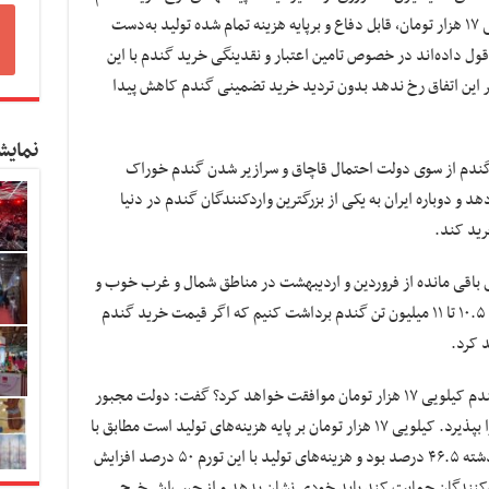
تصریح کرد: قیمت پیشنهادی خرید گندم کیلویی ۱۷ هزار تومان، قابل دفاع و برپایه هزینه تمام شده تولید به‌دست
داده‌اند در خصوص تامین اعتبار و نقدینگی خرید گندم با این
ر نظر بگیرند که اگر این اتفاق رخ ندهد بدون تردید خرید تضمینی گندم کاهش پیدا
نمایش
 گندم از سوی دولت احتمال قاچاق و سرازیر شدن گندم خوراک
هد و دوباره ایران به یکی از بزرگترین واردکنندگان گندم در دنیا
رید کند.
ی باقی مانده از فروردین و اردیبهشت در مناطق شمال و غرب خوب و
متوسط باشد به نظر می‌رسد در سال جاری حدود ۱۰.۵ تا ۱۱ میلیون تن گندم برداشت کنیم که اگر قیمت خرید گندم
 کرد.
وی در پاسخ به این پرسش که آیا دولت با خرید گندم کیلویی ۱۷ هزار تومان موافقت خواهد کرد؟ گفت: دولت مجبور
است که با این نرخ موافقت کند و باید این نرخ را بپذیرد. کیلویی ۱۷ هزار تومان بر پایه هزینه‌های تولید است مطابق با
گزارش‌های مرکز آمار و بانک مرکزی تورم سال گذشته ۴۶.۵ درصد بود و هزینه‌های تولید با این تورم ۵۰ درصد افزایش
‌کنندگان حمایت کند باید خودی نشان بدهد و از جیب‌اش خرج