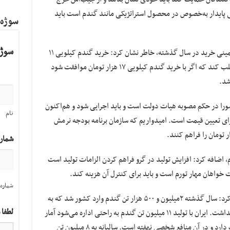
ی پایدار به‌خصوص در محصول استراتژیکی مانند گندم است باید
سوژه
سوژه
وی با تاکید بر جلب رضایت کشاورزان از نرخ تضمینی خرید در سال گذشته، خاطر نشان کرد: خرید گندم کیلویی ۱۱
هزار و ۵۰۰ تومان توانست رضایت کشاورزان را جلب کند که اگر با خرید گندم کیلویی ۱۷ هزار تومان موافقت شود
را در حکم مصوبه هیات دولت است و باید اجرایی شود و هم‌اکنون
نام
ای تعیین قیمت است. امیدواریم که سازمان برنامه بودجه نرمش
شمار
م، اضافه کرد: افزایش تولید در گرو فراهم کردن الزامات تولید است
 خواهان مهار تورم است و باید برای کنترل آن هزینه کند.
شماره 
رئیس بنیاد ملی گندمکاران در پایان خاطر نشان کرد: سال گذشته ۲میلیون و ۵۰۰ هزار تن گندم وارد کشور شد که به
لطفا 
نظر بنده، کشور به این حجم گندم وارداتی نیاز نداشت. ایران با تولید ۱۱ میلیون تن گندم به راحتی اداره می‌شود آمار
نیاز کشور به ۱۴ میلیون تن گندم در سال انحراف دارد و در آن منافع شخصی نهفته است. سالیانه به ۸ میلیون تن