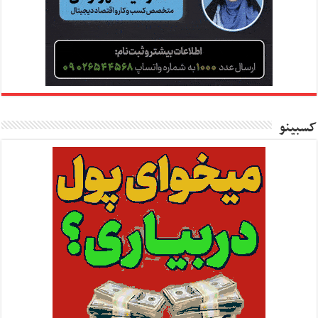
کسبینو