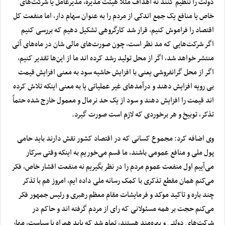
دولت را تنظیم کنند نه اهداف مثلا هیئت مدیره، مدیرعامل یا شرکت‌های
خاص یا منافع یک جمع اندکی از مردم را به عنوان سهام دار، اما منفعت کل
اقتصاد را فراموش کنیم، قرار شد کارگروهی تشکیل دهیم که بررسی کنیم
اگر شرکت‌هایی که مد نظر است، چون صورت‌های مالی شان در ماه‌های آتی
منتشر خواهد شد، اگر از محل تولید رشد کرده اند ما از این‌ها تقدیر کنیم،
اگر از محل گرانفروشی یعنی با افزایش حاشیه سود به معنی افزایش قیمت
بی رویه افزایش دهند و درآمد‌های غیر عملیاتی یا به معنی اینکه تلاش کرده
اند قیمت را افزایش دهند و سود از یک حد نرمال و معمول خارج شده حتماً
تذکر، توبیخ و هر برخوردی که لازم است صورت گیرد.
وی اضافه کرد: مجموع کسانی که در اقتصاد کشور نقش دارند باید حامی
پول ملی و منافع عمومی باشند، ما قسم می‌خوریم به اینکه وقتی سرکار
می‌آییم اول منفعت عموم مردم را در نظر بگیریم نه منفعت اقشار خاص، فکر
می‌کنم همان مقطع تذکری با کمک رسانه ملی داده ایم، امروز هم با تذکر
چند باره و تاکید موکد و فرمایشات مقام معظم رهبری و رئیس جمهور فکر
می‌کنم حجت بر همه مسئولانی که رای از مردم گرفته اند و حاکم در
شرکت‌های دولتی و بهره‌مند هستند، تمام شد که باید همراه با سیاست، مهار