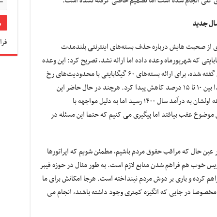
ای کلی انجام شده است اما تصمیم خاصی گرفته نشده است.
فرا
ی از صحبت هایش درباره حذف بسته‌های اینترنتی بلندمدت
ها در ابتدای سال و ارائه بسته‌های ۶۰ گیگابایتی که شهریورماه وعده داده اما ارائه نشد، تصریح کرد: این وعده
باید جدی‌تر پیگیری می‌شد اما بعد از مدت زمان گفته شده، برای ارائه بسته‌های ۶۰ گیگابایتی با محدودیت‌های رخ
داده رو به رو شدیم و درآمدهای اپراتورها در ابتدا بین ۱۰ تا ۱۵ درصد کاهش پیدا کرد. هرچند در حال حاضر این
کاهش جبران شده و برخی اپراتورها درآمد ۱۰ ماهه اولشان به درآمد سال ۱۴۰۰ رسید اما به دلیل مواجهه با
وضوع عقب بیافتد اما پیگیری می کنیم که حتما این مسئله در
ر عین حال که مراقب حقوق مردم باشیم، مطمئن شویم که اپراتورها
ویس خوب هم فراهم شدن منابع لازم است. به طور مثال در حوزه فیبر
اهم کرده و باری بر دوش مردم نینداخته است. هرجا امکانش برای ما
 مخصوصا در جایی که انگیزه کمتری وجود داشته باشند، انجام می