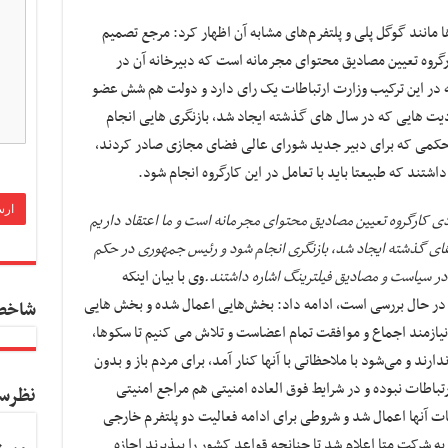
‌ها مانند گوگل پلی و پلتفرم‌های مشابه آن اظهار کرد: مرجع تصمیم
کارگروه تعیین مصادیق محتوای مجرمانه است که دبیرخانه آن در
واقع شده و ۱۳ عضو دارد که در این ترکیب وزارت ارتباطات یک رای دارد و دولت هم شش عضو
ودیت هایی که در سال های گذشته ایجاد شد، بازنگری هایی انجام
حکمی که برای دبیر جدید شورای عالی فضای مجازی صادر کردند،
شتند که طبیعتا باید با تعامل در این کارگروه انجام شود.
ادی کارگروه تعیین مصادیق محتوای مجرمانه است و ما اعتقاد داریم
های گذشته ایجاد شد، بازنگری انجام شود و رئیس جمهوری در حکم
در سیاست و مصادیق فیلترینگ اشاره داشتند.
وی با بیان اینکه
که در حال بررسی است، ادامه داد: بخش‌هایی اعمال شده و بخش هایی
شاخص
یازمند اجماع و موافقت تمام اعضاست و تلاش می کنیم تا سکوها،
دارند و می‌شود با ملاحظاتی با آنها کنار آمد، برای مردم باز و بدون
اطات نبوده و در شرایط فوق العاده امنیتی هم مراجع امنیتی
نظرس
ت آنها اعمال شد و شروطی برای ادامه فعالیت دو پلتفرم خارجی
ه شرکت متا اعلام شد تا چنانچه قواعد کشور را بپذیرند اجازه