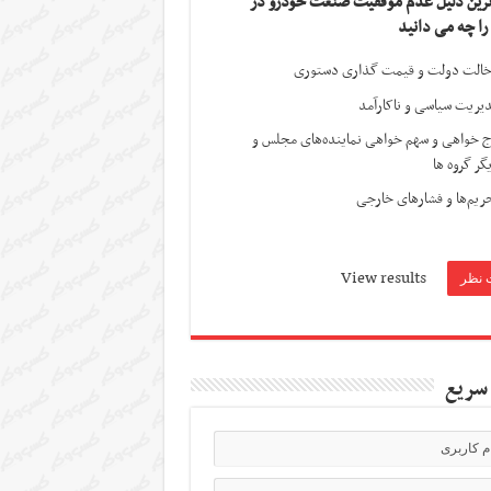
ترین دلیل عدم موفقیت صنعت خودرو در
 را چه می دانید
الت دولت و قیمت گذاری دستوری
یریت سیاسی و ناکارآمد
ج خواهی و سهم خواهی نماینده‌های مجلس و
گر گروه ها
ریم‌ها و فشارهای خارجی
View results
سریع