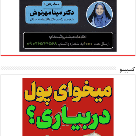
کسبینو