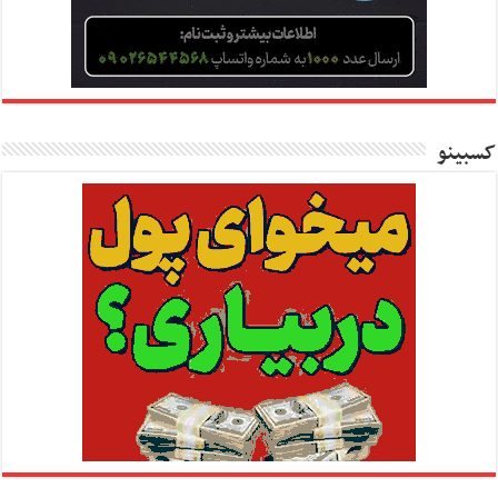
کسبینو