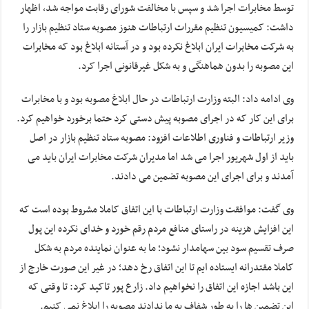
توسط مخابرات اجرا شد و سپس با مخالفت شورای رقابت مواجه شد، اظهار
داشت: کمیسیون تنظیم مقررات ارتباطات هنوز مصوبه ستاد تنظیم بازار را
به شرکت مخابرات ایران ابلاغ نکرده بود و در آستانه ابلاغ بود که مخابرات
این مصوبه را بدون هماهنگی و به شکل غیرقانونی اجرا کرد.
وی ادامه داد: البته وزارت ارتباطات در حال ابلاغ مصوبه بود و با مخابرات
برای این کار که در اجرای مصوبه پیش دستی کرد حتما برخورد خواهیم کرد.
وزیر ارتباطات و فناوری اطلاعات افزود: مصوبه ستاد تنظیم بازار در اصل
باید از اول شهریور اجرا می شد اما مدیران شرکت مخابرات ایران باید می
آمدند و برای اجرای این مصوبه تضمین می دادند.
وی گفت: موافقت وزارت ارتباطات با این اتفاق کاملا مشروط بوده است که
این افزایش هزینه در راستای منافع مردم رقم خورد و خدای نکرده این پول
صرف تقسیم سود بین سهامدار نشود؛ ما به عنوان نماینده مردم به شکل
کاملا مقتدرانه ایستاده ایم تا این اتفاق رخ دهد؛ در غیر این صورت خارج از
این باشد اجازه این اتفاق را نخواهیم داد. زارع پور تاکید کرد:‌ تا وقتی که
این تضمین ها را به طور شفاف به ما ندادند مصوبه را ابلاغ نمی کنیم.