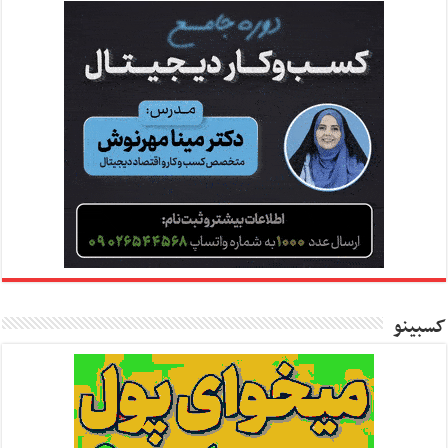
کسبینو