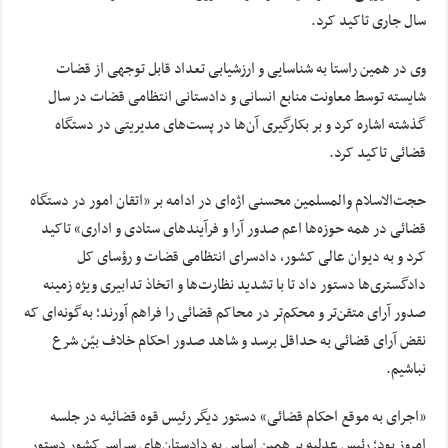
سال جاری تاکید کرد.
وی در همین راستا به شناسایی و ارزشیابی تعداد قابل توجهی از قضات
شایسته توسط معاونت منابع انسانی و دادستانی انتظامی قضات در سال
گذشته اشاره کرد و بر بکارگیری آن‌ها در پست‌های مدیریتی در دستگاه
قضائی تاکید کرد.
حجت‌الاسلام والمسلمین محسنی اژه‌ای در ادامه بر «اتقان امور در دستگاه
قضائی در همه حوزه‌ها اعم صدور آرا و فرآیندهای ستادی و اداری» تاکید
کرد و به دیوان عالی کشور، دادسرای انتظامی قضات و رؤسای کل
دادگستری‌ها دستور داد تا با تشدید نظارت‌ها و اتخاذ تدابیری ویژه زمینه
صدور آرای متقن‌تر و محکم‌تر در محاکم قضائی را فراهم آورند؛ به‌گونه‌ای که
نقض آرای قضائی به حداقل برسد و شاهد صدور احکام خلاف بیّن شرع
نباشیم.
«اجرای به موقع احکام قضائی» دستور دیگر رئیس قوه قضائیه در جلسه
امروز بود؛ رئیس عدلیه بر همین اساس به دادستان‌های سراسر کشور دستور