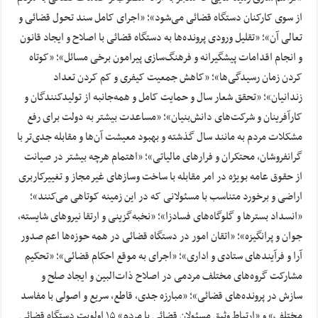
از سوی کارکنان دستگاه قضائی می‌شود»؛ «اجرای کامل سند تحول قضائی و
تعالی آن»؛ «تقلیل ورودی پرونده‌ها به دستگاه قضائی با اصلاح و ایجاد قانون
و انجام اقدامات پیشگیرانه و فرهنگ‌سازی پیرامون برخی مسائل»؛ «کوتاه
کردن زمان رسیدگی‌ها»؛ «کاهش جمعیت کیفری و کم کردن تعداد
زندانیان»؛ «تحقق شعار سال و حمایت کامل و همه‌جانبه از تولیدکنندگان و
کارآفرینان و شرکت‌های دانش‌بنیان»؛ «مساعدت بیشتر به دولت برای رفع
مشکلات مردم به مانند سال گذشته و بهبود معیشت آن‌ها و مقابله جدی‌تر با
گرانفروشان، محتکران و فرارهای مالیاتی»؛ «اهتمام هرچه بیشتر در صیانت
از حقوق عامه بویژه در امر مقابله با ساخت وسازهای غیرمجاز و تغییرکاربری
اراضی و برخورد متناسب با مسئولانی که در این زمینه کوتاهی می‌کنند»؛
«انسداد بسترها و گلوگاه‌های فسادزا»؛ «نخبه‌گزینی و ارتقا نیروهای شایسته،
جوان و پرانگیزه»؛ «اتقان امور در دستگاه قضائی در همه حوزه‌ها اعم صدور
آرا و فرآیندهای ستادی و اداری»؛ «اجرای به موقع احکام قضائی»؛ «تحکیم
مشارکت گروه‌های مختلف مردمی در اصلاح ذات‌البین و ایجاد صلح و
سازش در پرونده‌های قضائی»؛ «مبارزه جدی، قاطع، سریع و اصولی با مفاسد
مختلف» و «ارتباط وثیق مسئولان قضائی با مردم» ۱۵ اولویت دستگاه قضائی