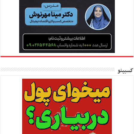
کسبینو