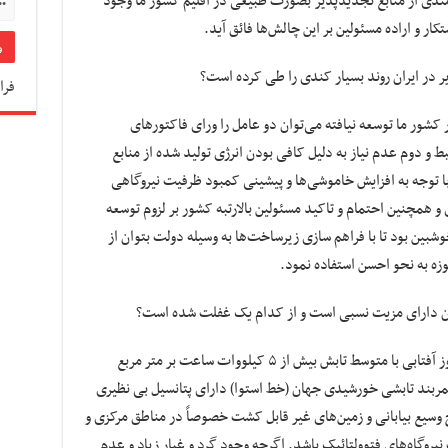
مندی از منابع تجدیدپذیر بصورت طبیعی در اقلیم کشور ما وجود
ار و اراده مسئولین بر این چالش‌ها فائق آید.
ر در ایران روند بسیار کندی را طی کرده است؟
فرا
کشور ما توسعه نیافته می‌توان دو عامل را ورای فاکتورهای
و دوم عدم نیاز به دلیل کافی بودن انرژی تولید شده از منابع
 توجه به افزایش خاموشی‌ها و پیشینی کمبود ظرفیت نیروگاهی
و همچنین احتمام و تاکید مسئولین بالارتبه کشور بر لزوم توسعه
 خوشبین بود تا با فراهم سازی زیرساخت‌ها به وسیله دولت بتوان از
زه به نحو احسن استفاده نمود.
یران دارای مزیت نسبی است و از کدام یک غفلت شده است؟
ایران سالیانه به طور متوسط دارای بیش از ۳۰۰ روز آفتابی با متوسط تابش بیش از ۵ کیلووات ساعت بر متر مربع
ربند تابشی خورشیدی جهان (خط استوا) دارای پتانسیل بی نظیری
سیع بیابانی و زمین‌های غیر قابل کشت خصوصاً در مناطق مرکزی و
گاه‌های فتوولتائیک باشد. اگرچه وجود گرد و غبار زیاد و عدم