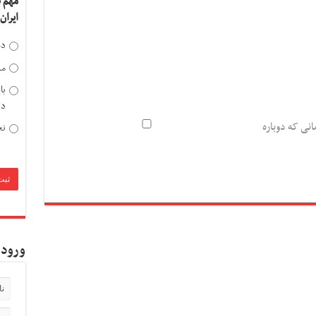
مهم 
ایران
دخ
مد
با
دی
انی که دوباره
تح
ورود 