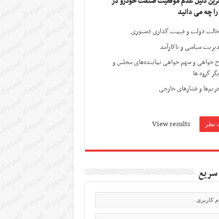
ترین دلیل عدم موفقیت صنعت خودرو در
 را چه می دانید
الت دولت و قیمت گذاری دستوری
یریت سیاسی و ناکارآمد
ج خواهی و سهم خواهی نماینده‌های مجلس و
گر گروه ها
ریم‌ها و فشارهای خارجی
View results
سریع