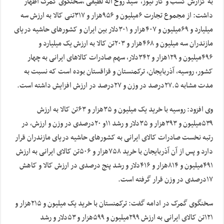
به گزارش کسب و کار نیوز، سید روح اله لطیفی ،سخنگوی گمرک اظهار
داشت: از مجموع تجارت ۶میلیون و ۹۵۶هزار و ۳۱۷تنی کالا به ارزش سه
میلیارد و ۶۹میلیون و ۴۰۷هزار و ۳۰۱دلار بین ایران و کشورهای حاشیه دریای
مازندران سه میلیون و ۴۶۸هزار و ۲۰۳تن کالا به ارزش یک میلیارد و
۴۹۶میلیون و ۱۲۹هزار و ۳۴۲دلار، سهم صادرات کالاهای ایرانی به چهار
کشور، روسیه، آذربایجان، ترکمنستان و قزاقستان بوده است که نسبت به
مدت مشابه ۲۷.۵درصد در وزن و ۲۷درصد در ارزش افزایش داشته است.
وی افزود: روسیه با خرید یک میلیون و ۳۵هزار و ۶۳تن کالا به ارزش
۵۳۹میلیون و ۳۹۳هزار و ۳۵دلار و رشد ۱۱و ۲۰درصدی در وزن و ارزش، در
رتبه نخست صادرات کالای ایرانی به کشورهای حاشیه دریای مازندران قرار
دارد و پس از آن آذربایجان با خرید ۷۵۸هزار و ۵۰۶تن کالای ایرانی به ارزش
۴۹۱میلیون و ۸۱۴هزار و ۴۱۶دلار و رشد پنج درصدی در ارزش کالا و کاهش
۱۷درصدی در وزن قرار گرفته است.
سخنگوی گمرک در ادامه گفت: ترکمنستان با خرید یک میلیون و ۲۱۵هزار و
۱۲۱تن کالای ایرانی به ارزش ۲۹۹میلیون و ۵۹۹هزار و ۵۳دلار و رشد