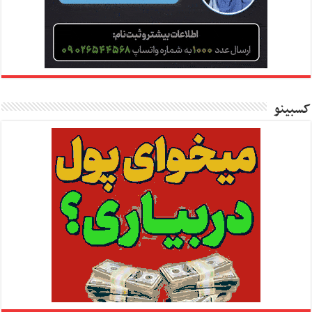
کسبینو