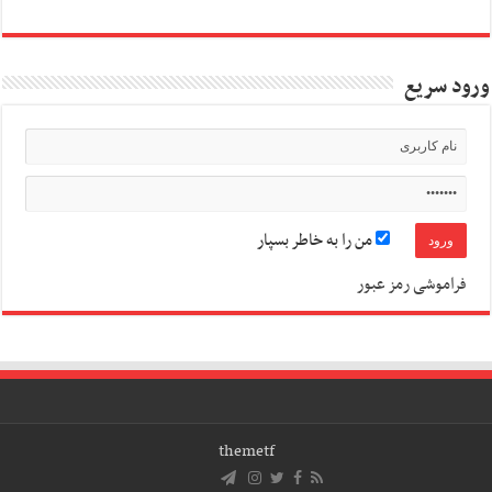
ورود سریع
من را به خاطر بسپار
فراموشی رمز عبور
themetf