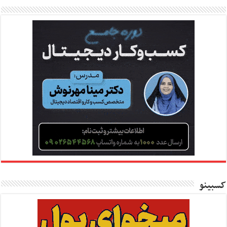
کسبینو