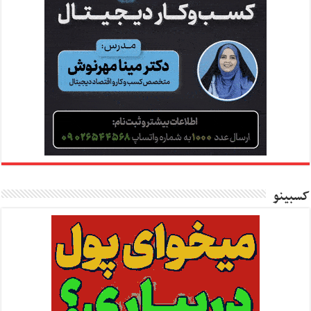
کسبینو