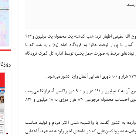
به گزارش کسب و کار نیوز به نقل از مهر، سید روح الله لطیفی اظهار کرد: شب گذشته یک محموله یک میلیون و ۴۱۳
دایی آلمان با پرواز لوفت هانزا به فرودگاه امام (ره) وارد شد که با
نهادهای مرتبط به صورت حمل یکسره توسط اداره کل گمرک فرودگاه
روزنا
وی ادامه داد: با ورود این دو محموله که سرجمع آن به ۲ میلیون و ۱۹۱ هزار و ۹۰۰ دوز واکسن آسترازنکا می‌رسد،
مجموع واکسن‌های وارده آسترازنکا به کشور بدون احتساب محموله مرجوعی ۸۲۰ هزار دوزی به ۱۸ میلیون و ۸۳۶
ده به کشور گفت: با واکسینه شدن اکثر مردم و تولید مناسب
ف شده و واکسن‌هایی که در ماه‌های اخیر وارد شده عمدتاً اهدایی