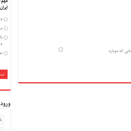
مهم 
ایران
دخ
مد
با
دی
انی که دوباره
تح
ورود 