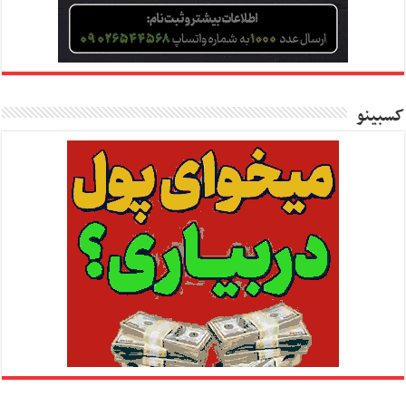
کسبینو