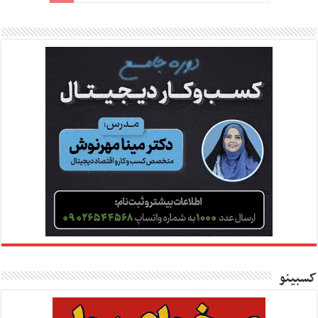
کسبینو