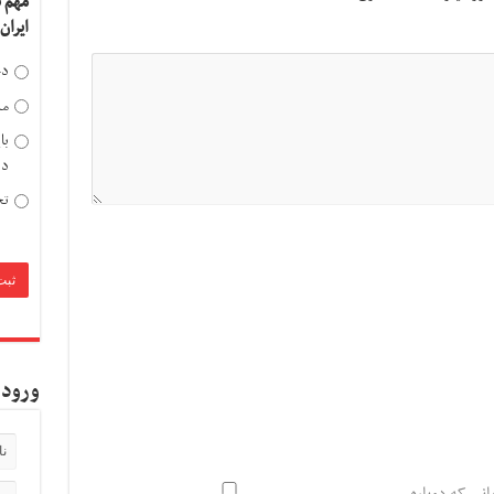
مهم 
ایران
دخ
مد
با
دی
تح
ورود 