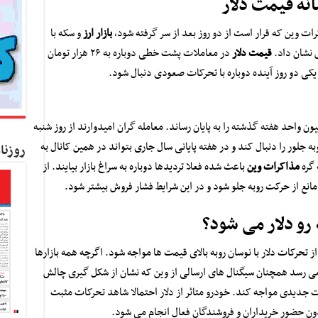
انه قیمت دلار
کرات وین که قرار است از دو روز بعد از سر گرفته شود،
بازار ارز
و سکه با
ش نشان داد.
قیمت دلار
در معاملات پشت خطی دوباره به ۲۶ هزار تومان
یکی دو روز آینده دوباره با تحرکات صعودی دنبال شود.
کل بورس در محدوده نیمه کانال ۱٫۳ میلیون واحد هفته گذشته را به پایان رساند. معامله گران امیدوارند از روز شنبه
ه جلور را دنبال کند و در هفته پایانی سال جاری بتواند در همین کانال به
روزنا
 گره
مذاکرات وین
باعث شده فعلا تردیدها دوباره به سراغ بازار بیایند. از
مانع از حرکت روبه جلو شود و در این شرایط فشار فروش بیشتر شود.
 رو دلار می شود؟
ثر از تحرکات دلار با نوسان روبه بالای قیمت ها مواجه شود. اگرچه همه بازارها
ر می رسد همچنان سیگنال های ارسالی از وین که نشان از شکل گیری چالش
رکات جدیدی مواجه کند. خودرو متاثر از دلار احتمالا شاهد تحرکات مثبت
ون حضور خریداران و فروشندگان فعال انجام می شود.