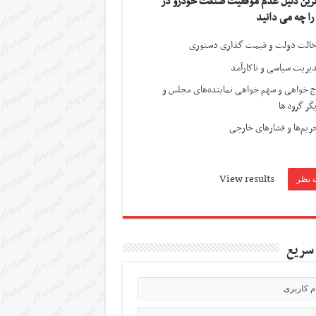
ترین دلیل عدم موفقیت صنعت خودرو در
 را چه می دانید
الت دولت و قیمت گذاری دستوری
یریت سیاسی و ناکارآمد
ج خواهی و سهم خواهی نماینده‌های مجلس و
گر گروه ها
ریم‌ها و فشارهای خارجی
View results
سریع