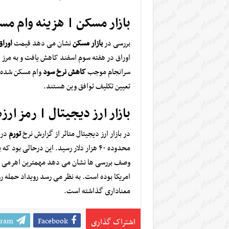
بازار مسکن | هزینه وام م
بررسی در
بازار مسکن
نشان می دهد قیمت
اورا
اوراق در هفته سوم اسفند کاهش یافت و به مرز ۱۲۰ هزارتومان رسید. این کاهش در خرید
سرانجام موجب
کاهش نرخ سود
وام مسکن شده و 
تعیین تکلیف توافق وین هستند.
بازار ارز دیجیتال | رمز ار
در بازار ارز دیجیتال متاثر از گزارش نرخ
تورم
در 
محدوده ۴۰ هزار دلار رسید. این درحالی ب
وصف بررسی ها نشان می دهد مهمترین اهرمی که ب
امریکا بوده است. به نظر می رسد رویداد حمله رو
معناداری گذاشته است.
gram
Facebook
اشتراک گذاری