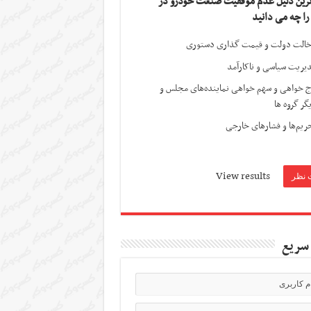
ترین دلیل عدم موفقیت صنعت خودرو در
 را چه می دانید
الت دولت و قیمت گذاری دستوری
یریت سیاسی و ناکارآمد
ج خواهی و سهم خواهی نماینده‌های مجلس و
گر گروه ها
ریم‌ها و فشارهای خارجی
View results
سریع