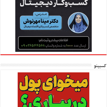
کسبینو