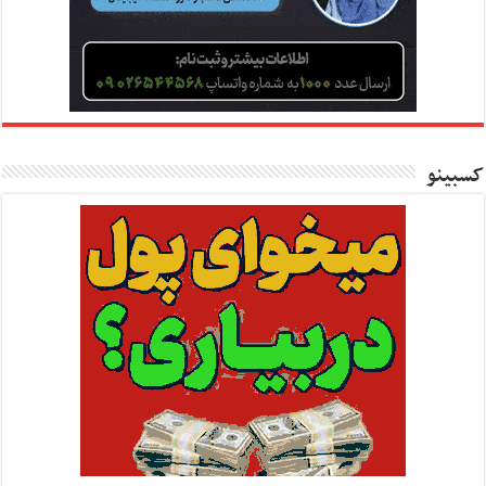
کسبینو