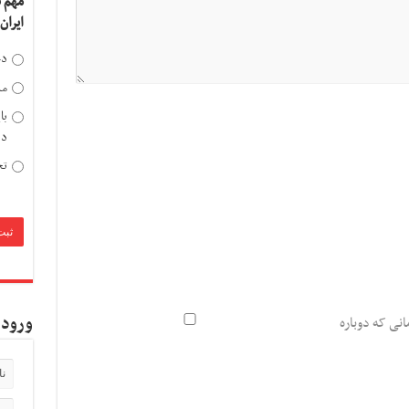
مهم 
ایران
دخ
مد
با
دی
تح
ورود 
انی که دوباره