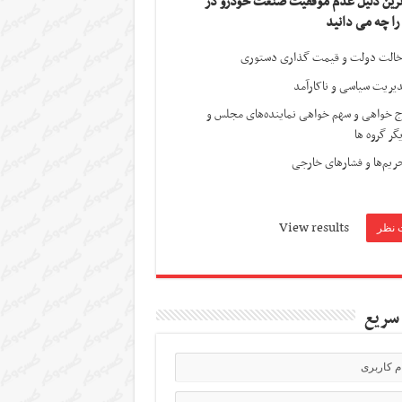
ترین دلیل عدم موفقیت صنعت خودرو در
 را چه می دانید
الت دولت و قیمت گذاری دستوری
یریت سیاسی و ناکارآمد
ج خواهی و سهم خواهی نماینده‌های مجلس و
گر گروه ها
ریم‌ها و فشارهای خارجی
View results
سریع