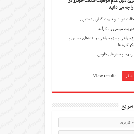
ترین دلیل عدم موفقیت صنعت خودرو در
 را چه می دانید
الت دولت و قیمت گذاری دستوری
یریت سیاسی و ناکارآمد
ج خواهی و سهم خواهی نماینده‌های مجلس و
گر گروه ها
ریم‌ها و فشارهای خارجی
View results
سریع