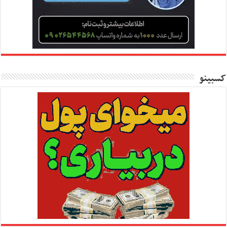
کسبینو