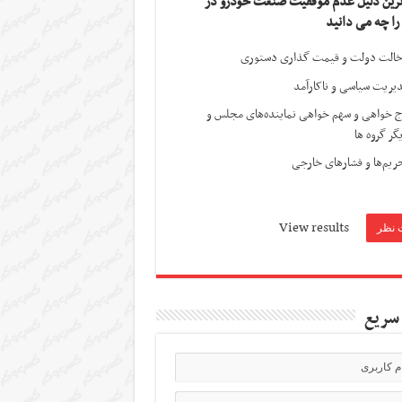
ترین دلیل عدم موفقیت صنعت خودرو در
 را چه می دانید
الت دولت و قیمت گذاری دستوری
یریت سیاسی و ناکارآمد
ج خواهی و سهم خواهی نماینده‌های مجلس و
گر گروه ها
ریم‌ها و فشارهای خارجی
View results
سریع