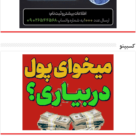
کسبینو