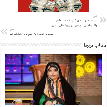
قبلی
عوارض نادر اما مهم کرونا / فرصت طلایی
واکسیناسیون، در سیر نزولی پیک‌های بیماری
بعدی
محموله “بوش” به اتهام قاچاق توقیف شد
مطالب مرتبط