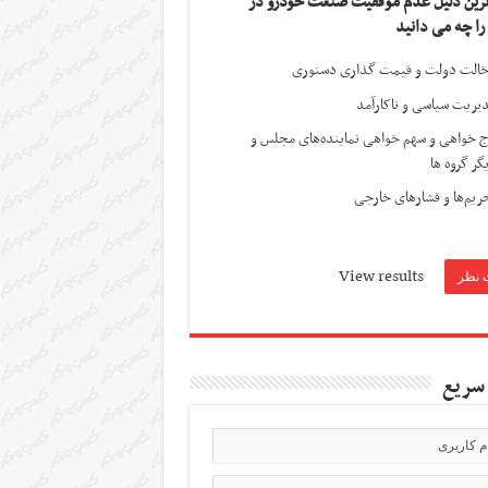
ترین دلیل عدم موفقیت صنعت خودرو در
 را چه می دانید
الت دولت و قیمت گذاری دستوری
یریت سیاسی و ناکارآمد
ج خواهی و سهم خواهی نماینده‌های مجلس و
گر گروه ها
ریم‌ها و فشارهای خارجی
View results
سریع