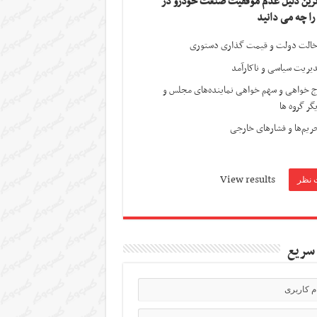
ترین دلیل عدم موفقیت صنعت خودرو در
 را چه می دانید
الت دولت و قیمت گذاری دستوری
یریت سیاسی و ناکارآمد
ج خواهی و سهم خواهی نماینده‌های مجلس و
گر گروه ها
ریم‌ها و فشارهای خارجی
View results
سریع