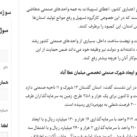
ع اعتباری کشور، اعطای تسهیلات به همه واحدهای صنعتی متقاضی
سوژه
 که در این خصوص کارگروه تسهیل و رفع موانع تولید استان‌ها
رس استان، این کمبود را برطرف کنند.
سوژه
دات و نهضت ساخت داخل، بسیاری از واحدهای صنعتی کشور رشد
داشته‌اند و دولت نیز وظیفه خود می‌داند ضمن حمایت از این
ار آنان را هرچه بیشتر رفع کند.
نام
و ایجاد شهرک صنعتی تخصصی مبلمان عطا آباد
شمار
مدیرعامل شرکت شهرک‌های صنعتی گلستان نیز در این نشست گفت: استان گلستان ۱۳ شهرک و ۱۱ ناحیه صنعتی دارد
که مساحت مجموع آن‌ها ۲ هزار و ۱۵۰ هکتاراست و تاکنون برای یک هزار و ۲۵۸ طرح، زمین به سرمایه‌گذاران طرف
شماره 
رضا شهمرادی افزود: از طرح‌های بهره‌برداری شده، ۶۱۲ واحد با سرمایه‌گذاری ۱۴ هزار و ۱۳۰ میلیارد ریال و با ایجاد
لطفا 
فرصت شغلی برای ۹ هزار و ۳۱۴ نفر، فعال بوده و ۲۱۰ واحد با سرمایه‌گذاری ۲ هزار و ۲۴۰ میلیارد ریال و با اشتغال سه
نگی، نبود بازار فروش، کمبود مواد اولیه، فرسودگی ماشین‌آلات‌ و اختلاف