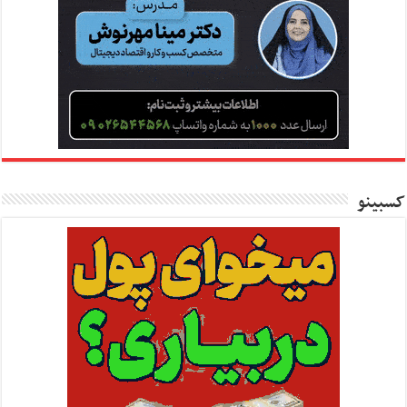
کسبینو