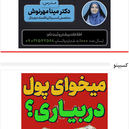
کسبینو