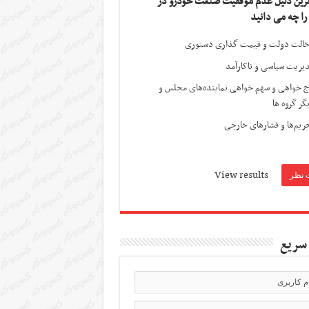
ترین دلیل عدم موفقیت صنعت خودرو در
 را چه می دانید
الت دولت و قیمت گذاری دستوری
یریت سیاسی و ناکارآمد
ج خواهی و سهم خواهی نماینده‌های مجلس و
گر گروه ها
ریم‌ها و فشارهای خارجی
View results
سریع