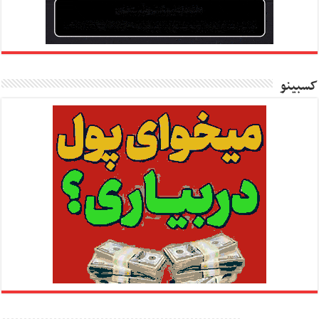
کسبینو