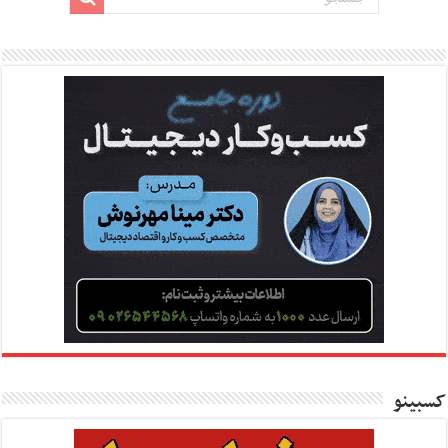
کسبینو