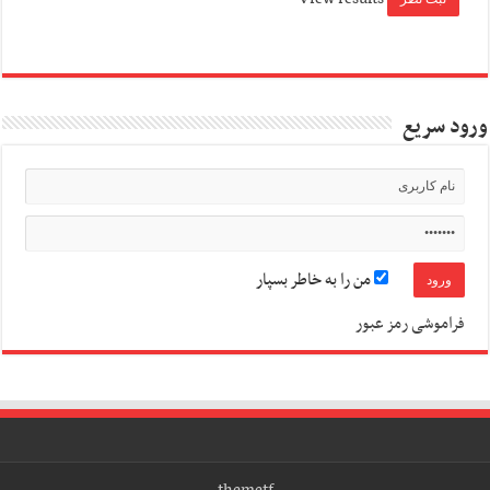
ورود سریع
من را به خاطر بسپار
فراموشی رمز عبور
themetf