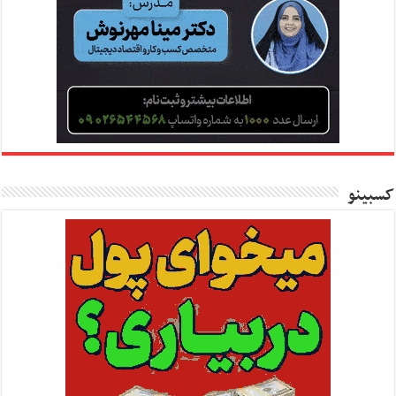
کسبینو