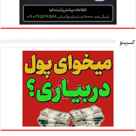
کسبینو