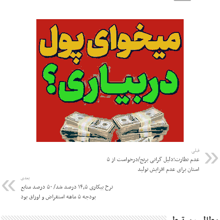
قبلی
عدم نظارت؛دلیل گرانی برنج/درخواست از ۵
استان برای عدم افزایش تولید
بعدی
نرخ بیکاری ۱۴٫۵ درصد شد/ ۵۰ درصد منابع
بودجه ۵ ماهه استقراض و اوراق بود