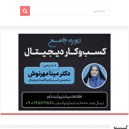
کسبینو