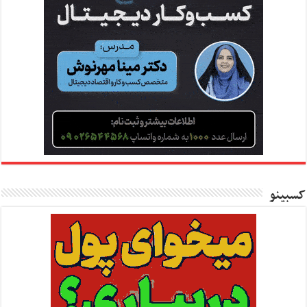
کسبینو