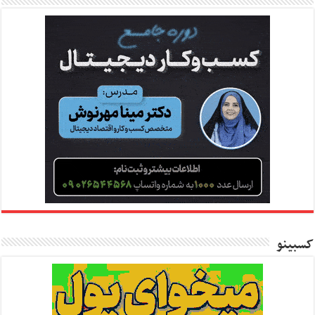
کسبینو