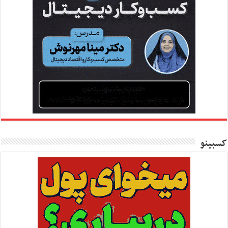
کسبینو